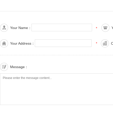
Your Name：
*
Your Address：
*
Message：